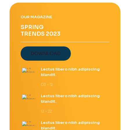
Las
opciones
se
OUR MAGAZINE
pueden
elegir
SPRING
en
TRENDS 2023
la
página
de
producto
DOWNLOAD
Lectus libero nibh adipiscing
blandit.
03 - 12
Lectus libero nibh adipiscing
blandit.
13 - 22
Lectus libero nibh adipiscing
blandit.