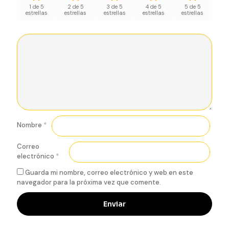
1 de 5
2 de 5
3 de 5
4 de 5
5 de 5
estrellas
estrellas
estrellas
estrellas
estrellas
Nombre
*
Correo
electrónico
*
Guarda mi nombre, correo electrónico y web en este
navegador para la próxima vez que comente.