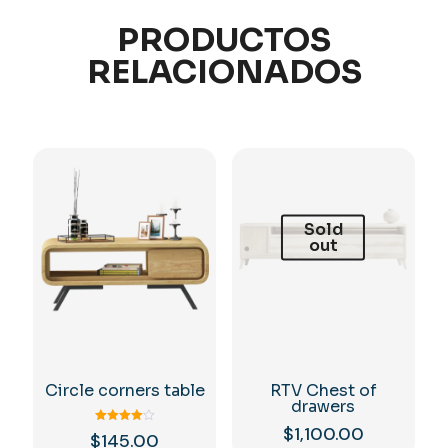
PRODUCTOS
RELACIONADOS
Sold
out
Circle corners table
RTV Chest of
drawers
$
1,100.00
Valorado
$
145.00
con