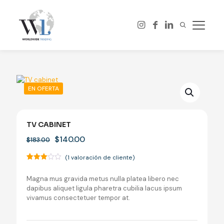
EN OFERTA
TV CABINET
El
El
$
140.00
$
183.00
precio
precio
original
actual
(
1
valoración de cliente)
era:
es:
Valorado
1
con
$183.00.
$140.00.
Magna mus gravida metus nulla platea libero nec
3.00
de 5
dapibus aliquet ligula pharetra cubilia lacus ipsum
en
vivamus consectetuer tempor at.
base
a
valoración
de un