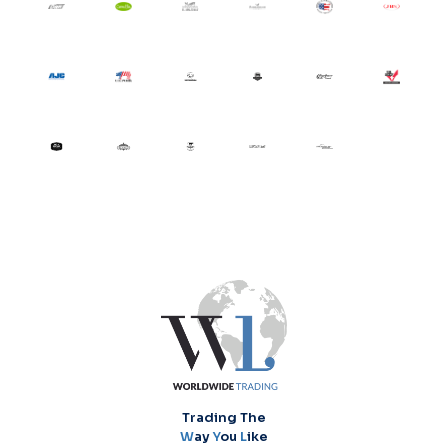
Trading The
W
ay
Y
ou
L
ike