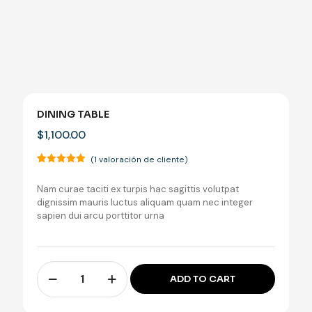
DINING TABLE
$
1,100.00
(
1
valoración de cliente)
Valorado
1
con
5.00
Nam curae taciti ex turpis hac sagittis volutpat
de 5 en
base a
dignissim mauris luctus aliquam quam nec integer
valoración
sapien dui arcu porttitor urna
de un
cliente
Dining
ADD TO CART
table
cantidad