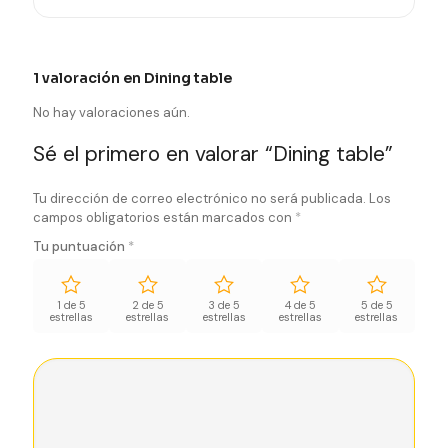
1 valoración en
Dining table
No hay valoraciones aún.
Sé el primero en valorar “Dining table”
Tu dirección de correo electrónico no será publicada.
Los
campos obligatorios están marcados con
*
Tu puntuación
*
1 de 5
2 de 5
3 de 5
4 de 5
5 de 5
estrellas
estrellas
estrellas
estrellas
estrellas