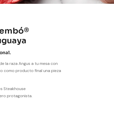
rembó®
uguaya
onal.
de la raza Angus a tu mesa con
o como producto final una pieza
es Steakhouse
ero protagonista.