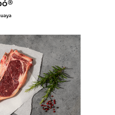
bó®
guaya