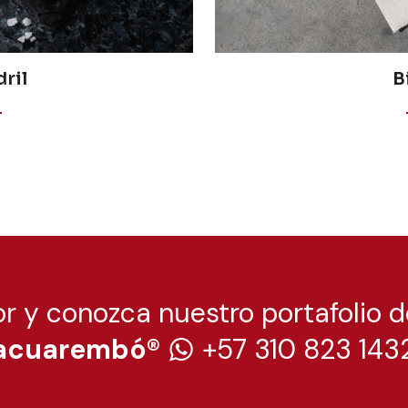
ril
B
r y conozca nuestro portafolio d
Tacuarembó®
+57 310 823 143