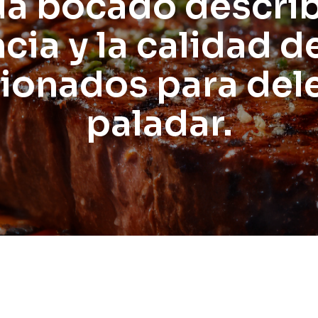
a bocado describ
cia y la calidad d
ionados para dele
paladar.