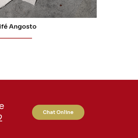
ifé Angosto
e
Chat Online
2