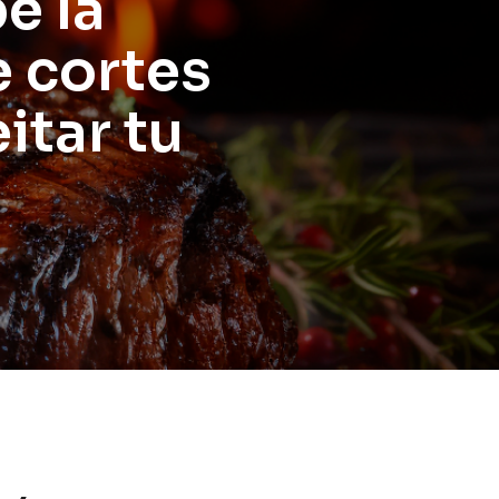
e la
e cortes
itar tu