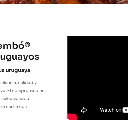
rembó®
ruguayos
gus uruguaya
lencia, calidad y
aya. El compromiso en
s seleccionada
na carne con