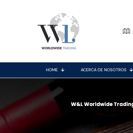
HOME
ACERCA DE NOSOTROS
W&L Worldwide Tradin
W&L Worldwide Tradin