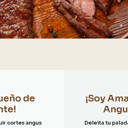
Dueño de
¡Soy Ama
nte!
Angu
uir cortes angus
Deleita tu palad