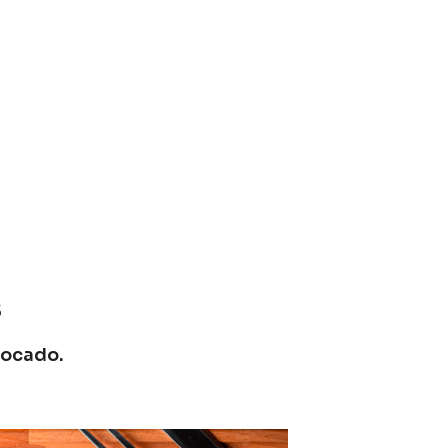
s
bocado.