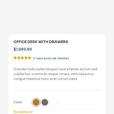
OFFICE DESK WITH DRAWERS
$
1,999.99
(
1
valoración de cliente)
Valorado
1
con
5.00
Gravida mollis pellentesque nostra fames dictum sed
de 5 en
base a
cubilia hac commodo neque ornare vehicula purus
valoración
congue maximus nunc erat rutrum class
de un
cliente
Color
Restablecer