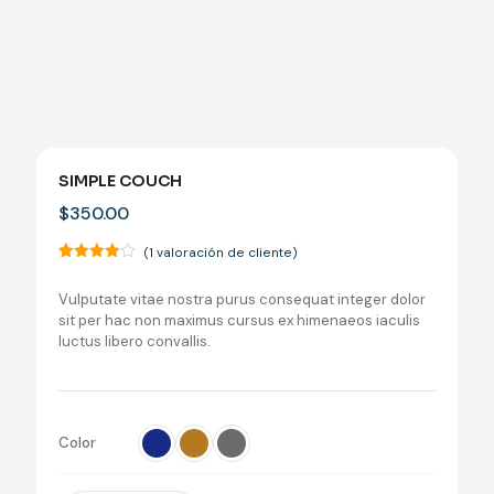
SIMPLE COUCH
$
350.00
(
1
valoración de cliente)
Valorado
1
con
4.00
Vulputate vitae nostra purus consequat integer dolor
de 5 en
base a
sit per hac non maximus cursus ex himenaeos iaculis
valoración
luctus libero convallis.
de un
cliente
Color