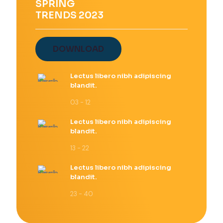
SPRING
en
TRENDS 2023
la
página
de
producto
DOWNLOAD
Lectus libero nibh adipiscing
blandit.
03 - 12
Lectus libero nibh adipiscing
blandit.
13 - 22
Lectus libero nibh adipiscing
blandit.
23 - 40