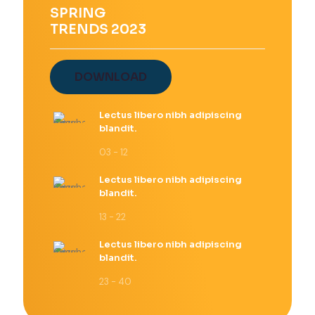
elegir
SPRING
en
TRENDS 2023
la
página
de
producto
DOWNLOAD
Lectus libero nibh adipiscing
blandit.
03 - 12
Lectus libero nibh adipiscing
blandit.
13 - 22
Lectus libero nibh adipiscing
blandit.
23 - 40