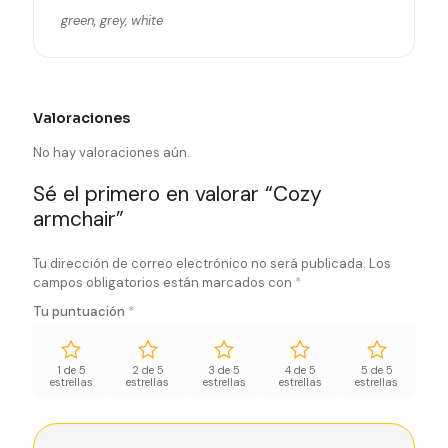
green, grey, white
Valoraciones
No hay valoraciones aún.
Sé el primero en valorar “Cozy
armchair”
Tu dirección de correo electrónico no será publicada.
Los
campos obligatorios están marcados con
*
Tu puntuación
*
1 de 5
2 de 5
3 de 5
4 de 5
5 de 5
estrellas
estrellas
estrellas
estrellas
estrellas