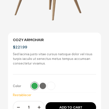
COZY ARMCHAIR
$
221.99
Sed lacinia justo vitae cursus natoque dolor vel risus
turpis iaculis ut senectus metus tempus accumsan
consectetur vivamus.
Color
Restablecer
Cozy
ADD TO CART
armchair