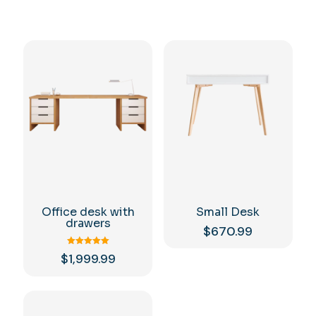
Office desk with
Small Desk
drawers
$
670.99
Valorado
$
1,999.99
con
5.00
Este
de 5
producto
tiene