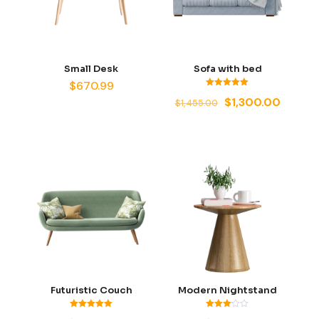
Small Desk
Sofa with bed
$
670.99
Valorado
El
El
$
1,300.00
$
1,455.00
con
5.00
precio
precio
de 5
original
actual
era:
es:
$1,455.00.
$1,300.
Futuristic Couch
Modern Nightstand
Valorado
Valorado