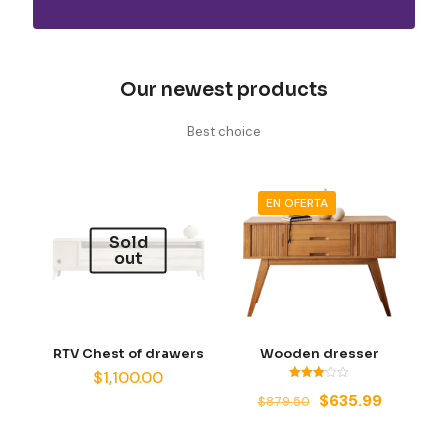
Our newest products
Best choice
EN OFERTA
Sold
out
RTV Chest of drawers
Wooden dresser
$
1,100.00
Valorado
El
El
$
635.99
$
879.50
con
3.00
precio
precio
de 5
original
actual