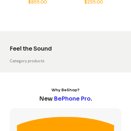
$
855.00
$
255.00
con
con
5.00
3.00
de 5
de 5
Feel the Sound
Category products
Why BeShop?
New
BePhone Pro
.