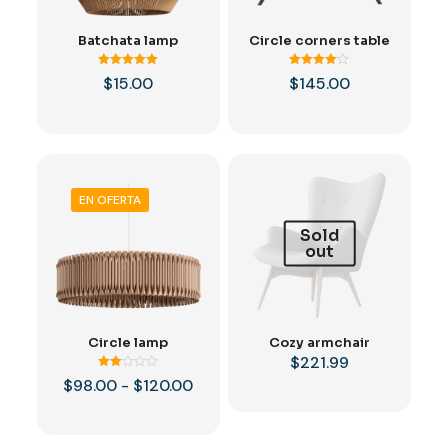
Batchata lamp
Circle corners table
Valorado
Valorado
$
15.00
$
145.00
con
con
5.00
4.00
de 5
de 5
EN OFERTA
Sold
out
Circle lamp
Cozy armchair
$
221.99
Valorado
Rango
$
98.00
-
$
120.00
con
de
2.00
de 5
precios:
desde