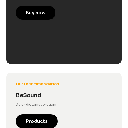
Buy now
Our recommendation
BeSound
Dolor dictumst pretium
Products