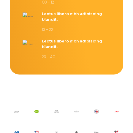
03 - 12
Lectus libero nibh adipiscing
blandit.
13 - 22
Lectus libero nibh adipiscing
blandit.
23 - 40