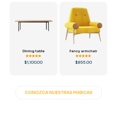
$98.00
hasta
$120.00
Dining table
Fancy armchair
Valorado
Valorado
$
1,100.00
$
855.00
con
con
5.00
5.00
de 5
de 5
CONOZCA NUESTRAS MARCAS