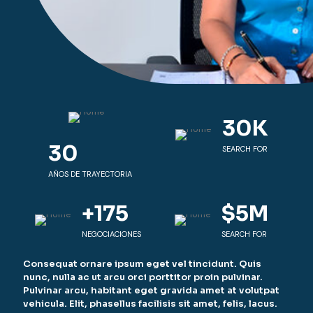
30
K
30
SEARCH FOR
AÑOS DE TRAYECTORIA
+
175
$
5
M
NEGOCIACIONES
SEARCH FOR
Consequat ornare ipsum eget vel tincidunt. Quis
nunc, nulla ac ut arcu orci porttitor proin pulvinar.
Pulvinar arcu, habitant eget gravida amet at volutpat
vehicula. Elit, phasellus facilisis sit amet, felis, lacus.