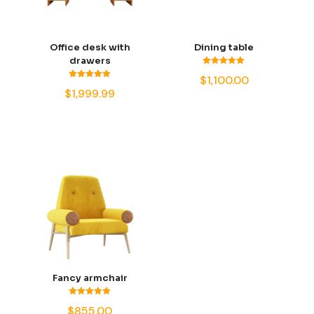
Office desk with
Dining table
drawers
Valorado
$
1,100.00
con
Valorado
5.00
$
1,999.99
con
de 5
5.00
de 5
Fancy armchair
Valorado
$
855.00
con