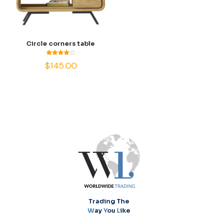
Circle corners table
Valorado
$
145.00
con
4.00
de 5
Trading The
W
ay
Y
ou
L
ike