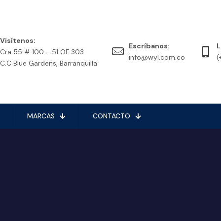
Visítenos:
Escríbanos:
L
Cra 55 # 100 - 51 OF 303
info@wyl.com.co
(
C.C Blue Gardens, Barranquilla
MARCAS
CONTACTO