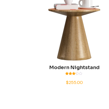
Modern Nightstand
Valorado
$
255.00
con
3.00
de 5