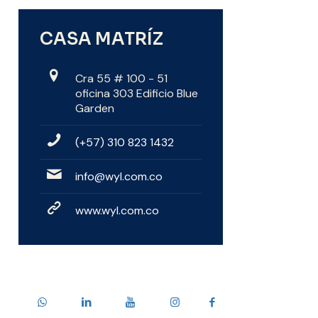
CASA MATRÍZ
Cra 55 # 100 - 51
oficina 303 Edificio Blue
Garden
(+57) 310 823 1432
info@wyl.com.co
www.wyl.com.co