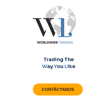
Trading The
W
ay
Y
ou
L
ike
CONTÁCTANOS