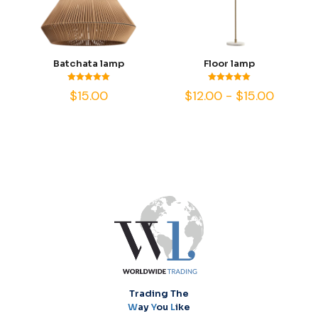
Batchata lamp
Floor lamp
Valorado
Valorado
Rango
$
15.00
$
12.00
-
$
15.00
con
con
de
5.00
5.00
de 5
de 5
precios
desde
$12.00
hasta
$15.00
Trading The
W
ay
Y
ou
L
ike