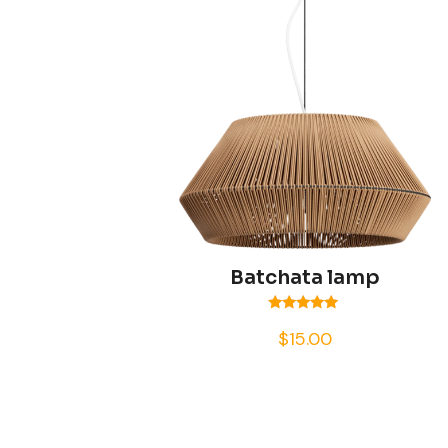
Batchata lamp
Valorado
$
15.00
con
5.00
de 5