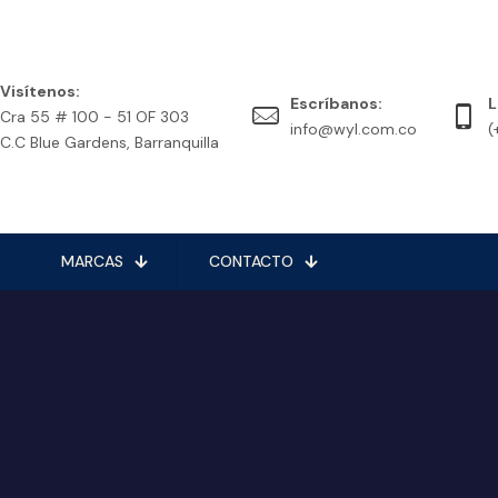
Visítenos:
Escríbanos:
L
Cra 55 # 100 - 51 OF 303
info@wyl.com.co
(
C.C Blue Gardens, Barranquilla
MARCAS
CONTACTO