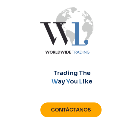
Trading The
W
ay
Y
ou
L
ike
CONTÁCTANOS