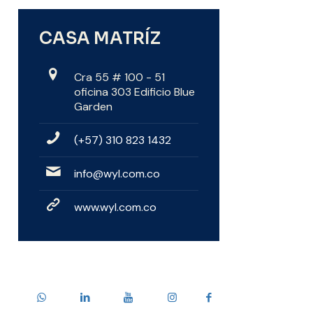
CASA MATRÍZ
Cra 55 # 100 - 51
oficina 303 Edificio Blue
Garden
(+57) 310 823 1432
info@wyl.com.co
www.wyl.com.co