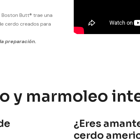
 Boston Butt® trae una
de cerdo creados para
da preparación.
o y marmoleo int
de
¿Eres amante
cerdo ameri