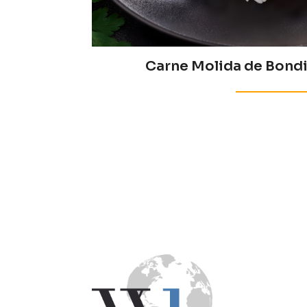
Carne Molida de Bondi
Converse con un asesor y conozca nuestr
+57 310 823 1432