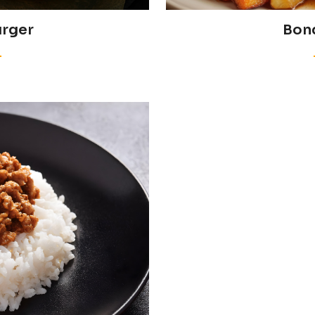
urger
Bond