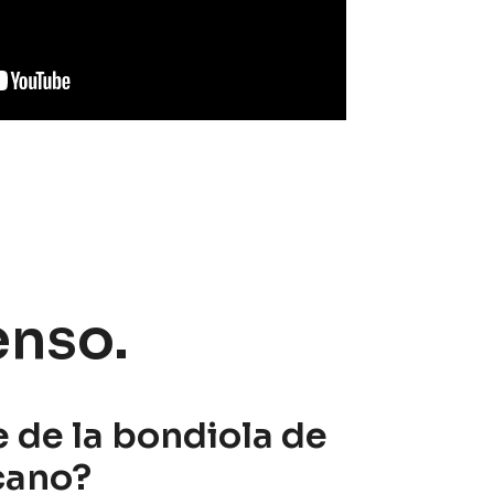
enso.
 de la bondiola de
cano?